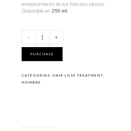
envejecimiento de los folículos pilosos.
Disponible en
250 ml.
CHAMPÚ
-
+
ANTICAÍDA
-
HOMBRE
PURCHASE
quantity
CATEGORÍAS:
HAIR LOSS TREATMENT
,
HOMBRE