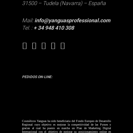
31500 – Tudela (Navarra) – España
Mail:
info@yanguasprofessional.com
Tel. :
+ 34 948 410 308
PEDIDOS ON-LINE:
Cosméticos Yanguas ha sido beneficiaria del Fondo Europeo de Desarrollo
Regional cuyo objetivo es mejorar la competitividad de las Pymes y
gracias al cual ha puesto en marcha un Plan de Marketing Digital
Internacional con el objetivo de mejorar su posicionamiento online en